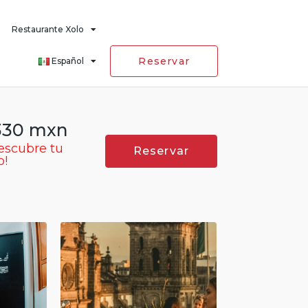
Restaurante Xolo
Reservar
Español
330 mxn
escubre tu
Reservar
o!